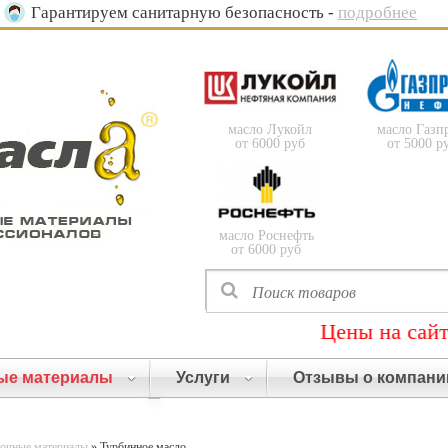
Гарантируем санитарную безопасность -
подробнее
масло Лукойл
масло Газп
от 6000 руб
от 5000 р
масло Роснефть
от 6000 руб
Цены на сайте не а
ые материалы
Услуги
Отзывы о компани
очные материалы
» Турбинное масло