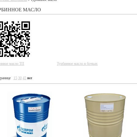
РБИННОЕ МАСЛО
инное масло ТП
Турбинное масло в бочках
транице
15
30
45
все