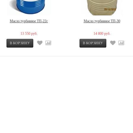
Масло турбинное ТП-22с
Масло турбинное ТП-30
13 550 руб.
14 800 руб.