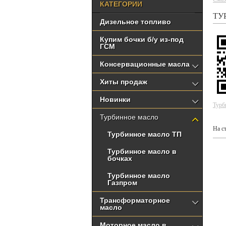
КАТЕГОРИИ
ТУ
Дизельное топливо
Купим бочки б/у из-под
ГСМ
Консервационные масла
Хиты продаж
Новинки
Турб
Турбинное масло
На с
Турбинное масло ТП
Турбинное масло в
бочках
Турбинное масло
Газпром
Трансформаторное
масло
Моторное масло в