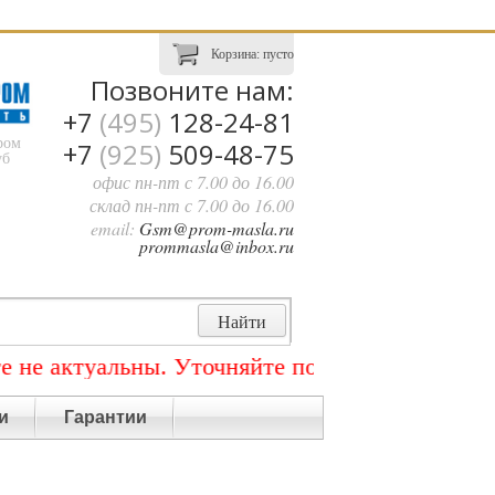
Корзина:
пусто
Позвоните нам:
+7
(495)
128-24-81
ром
+7
(925)
509-48-75
уб
офис пн-пт с 7.00 до 16.00
склад пн-пт с 7.00 до 16.00
email:
Gsm@prom-masla.ru
prommasla@inbox.ru
ктуальны. Уточняйте по телефону +7 (495) 128
и
Гарантии