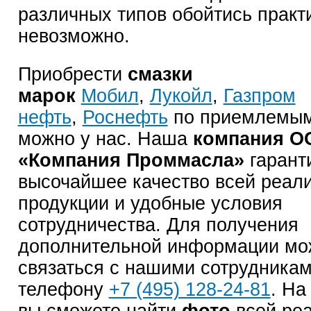
различных типов обойтись практ
невозможно.
Приобрести
смазки
марок
Мобил
,
Лукойл
,
Газпром
нефть
,
Роснефть
по приемлемым
можно у нас. Наша
компания О
«Компания Проммасла»
гарант
высочайшее качество всей реал
продукции и удобные условия
сотрудничества. Для получения
дополнительной информации мо
связаться с нашими сотрудникам
телефону
+7 (495) 128-24-81
. На
вы сможете найти
фото
всей ре