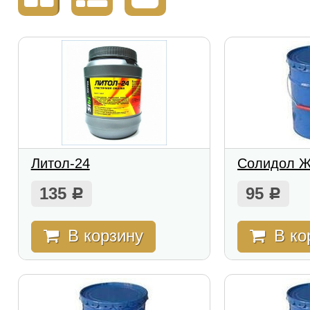
Литол-24
Солидол Ж
135
95
Р
Р
В корзину
В ко