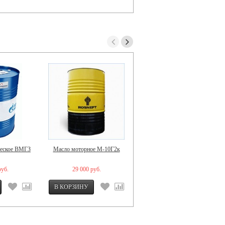
ческое ВМГЗ
Масло моторное М-10Г2к
масло марка "А"
руб.
29 000 руб.
23 950 руб.