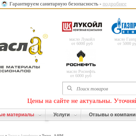
Гарантируем санитарную безопасность -
подробнее
масло Лукойл
масло Газп
от 6000 руб
от 5000 р
масло Роснефть
от 6000 руб
Цены на сайте не актуальны. Уточняйте по т
ые материалы
Услуги
Отзывы о компани
ная
»
Тосол и Антифризы
» Тосол - А40М