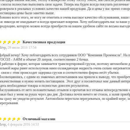
Благодаря вашим маслам, тосолу и конкретно этому тосолу А40М, мы смогли решить наш
и смогла полностью выполнять свои задачи. Теперь мы будем всегда покупать различные 
проверили в реальных условиях качество вашей продукции. Да и цены у вас прямо говор
поставщика цены были заметно выше.
Помимо всего этого, не могу не отметить и очень высокое качество обслуживания, ваши
вас никогда не опаздывает и всегда приезжает вовремя. Хочу поблагодарить вас за ваши 
продукцию, которую можно всегда приобрести на вашем удобном сайте по весьма выгодн
Качественная продукция
Пётр
,
29 июля 2016 17:54
Добрый вечер! Хочу поблагодарить всех сотрудников ООО "Компания Проммасла". На пр
ТОСОЛ - А40М в объеме 20 литров, соответственно 2 бочки.
Я работаю в фирме, которая занимается транспортировкой грузов, поэтому автомобили д
сильной жары ранее используемая нами охлаждающая жидкость очень сильно нагревается
в связи с этим происходит задержка грузов и соответственно фирма несёт убытки.
Посовещавшись, с одним из знакомых автомехаников мы пришли к выводу, что приобре
некачественная и нужно менять поставщиков. Этот друг и посоветовал мне данный интерн
здесь необходимые товары и полностью доволен результатом.
Наслушавшись от него положительных отзывов и прочитав все отзывы непосредственно на
Заказ был у меня на руках через два дня. Доставка почти ничего не стоила, а залив п
мы сразу же увидели результат. Автомобили перестали перегреваться, по крайней мере, 
перегревания.
Отличный магазин
Петр
,
4 февраля 2016 14:53