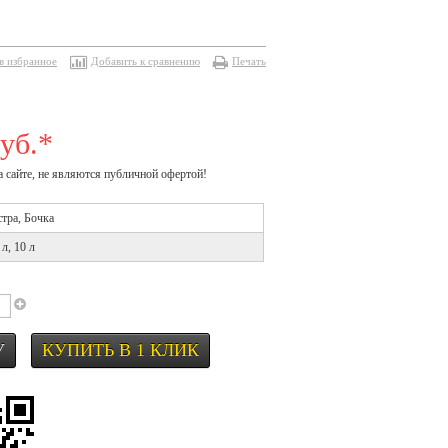
в избранное
Добавить к сравнению
Печать
уб.*
а сайте, не являются публичной офертой!
тра, Бочка
 л, 10 л
КУПИТЬ В 1 КЛИК