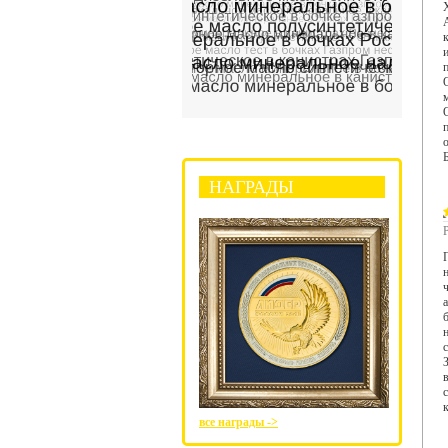
НАГРАДЫ
все награды ->