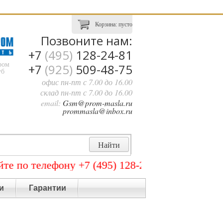
Корзина:
пусто
Позвоните нам:
+7
(495)
128-24-81
ром
+7
(925)
509-48-75
уб
офис пн-пт с 7.00 до 16.00
склад пн-пт с 7.00 до 16.00
email:
Gsm@prom-masla.ru
prommasla@inbox.ru
елефону +7 (495) 128-24-81 или по почте Gsm@
и
Гарантии