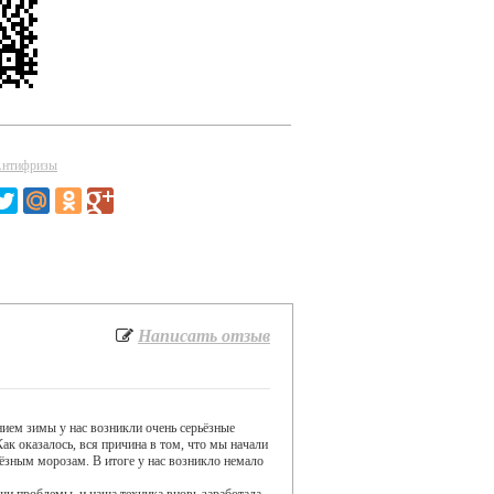
Антифризы
Написать отзыв
нием зимы у нас возникли очень серьёзные
ак оказалось, вся причина в том, что мы начали
ьёзным морозам. В итоге у нас возникло немало