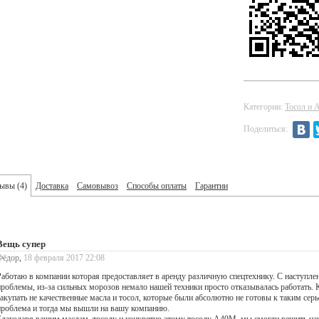
Категории:
Тосол и 
Поделиться:
зывы
(
4
)
Доставка
Самовывоз
Способы оплаты
Гарантии
Вещь супер
Фёдор
,
18 февраля 2017 22:08
Работаю в компании которая предоставляет в аренду различную спецтехнику. С наступле
проблемы, из-за сильных морозов немало нашей техники просто отказывалась работать. К
закупать не качественные масла и тосол, которые были абсолютно не готовы к таким сер
проблема и тогда мы вышли на вашу компанию.