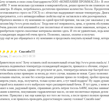
Хочу оставить и свои слова благодарности ООО «КОМПАНИИ ПРОММАСЛА». В этот р
А40М. У меня несколько грузовиков и микроавтобусов, решил провести им плановую за
канистра. В общем, потребовалось достаточно приличное количество Тосола. Предпочт
изготавливается строго по ГОСТу и с лёгкостью выдерживает низкие температуры. Двигат
перегревается, а его антикоррозийные свойства ещё не заставляли в нём разочароваться.
Обратился именно в эту компанию по одной простой причине, так как уже заказывал у н
магазин http://www.prom-masla.ru/. Тогда мне всё понравилось, цены, и уровень обслужи
Очень доволен этой компанией и уже посоветовал её многим своим знакомым, которые, к
приобретали горюче-смазочные материалы именно здесь. И это не удивительно, ведь ком
охлаждающих жидкостей очень проста. Позвонил, заказал, оплатил и получил.
Буду ещё не раз обращаться в эту компанию и продолжать покупать нужный товар, которы
Спасибо!!!!
Руслан
,
21 августа 2015 08:59
Приветствую всех! Хочу оставить свой положительный отзыв http://www.prom-masla.ru/. К
началась подниматься температура охлаждающей жидкости, прижался к обочине, открыл 
чтобы машина остыла, однако это результат не дало, температура начала еще быстрей пол
автомобиль купил примерно за месяц до этого случая, машина не новая. Сразу позвонил к
большим опытом, он мне без осмотра вынес решение прямо по телефону, пробил прокладк
напрочь упало, ведь, получается, только купил авто, а тут такой подарок! Ну ладно думаю
старый весь выкипел и его выбросило через расширительный бачок. И тут удача, у меня
Зашел к вам, радужный прием, спрашиваю десять литров тосола-А40М, покупка занимает
вашим клиентом, покупавшим гидравлическое масло, он мне посоветовал первым дело
системе. Прикупил у вас еще канистру все того же тосола, а после провел полную промы
катаемся, и не пришлось проводить дорогостоящую замену головки! Спасибо вам!