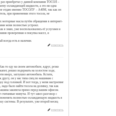
аз приобретал у данной компании ТОСОЛ –
мену охлаждающей жидкости, а это ни одна
ение отдаю именно ТОСОЛУ – А40М, так как он
ель, при применении этого тосола, не
их моторные масла путём обращения в интернет-
вания меня полностью устроил.
ак я знаю, уже воспользовались её услугами и
пания проверенная и покупка масел, и
й всегда есть в наличии.
ответить
ак-то еду на своем автомобиле, вдруг, резко
капот, решил подержать на холостом ходе,
зти вверх, заглушил автомобиль. Кстати,
 другу, он у нас типа спец по машинам с
у под головкой. И вот тогда, у меня настроение
, надо было найти тосола на доливку, так как
 машина закипела прямо перед вашим офисом.
 считанные минуты. И тут завел разговор с
м поменять полностью охлаждающую жидкость в
вку системы. В результате, уже второй месяц
ответить