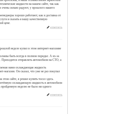
и проблемы, и наша техника вновь заработала
технические жидкости на вашем сайте, так как
я очень сильно радуют, у прошлого нашего
 менеджеры хорошо работают, как и доставка от
услуги и сказать и вашу качественную
ой цене.
ответить
ошлой неделе купил в этом интернет-магазине
олжны быть всегда в полном порядке. А из-за
. Приходится отправлять автомобили на СТО, а
таемая нами охлаждающая жидкость
ет-магазин. Он сказал, что уже не раз покупал
 этом сайте, я решил купить тосол здесь.
риобретённую охлаждающую жидкость в автомобили
за пройденную неделю не было ни одного
ответить