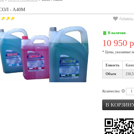
СОЛ - А40М
Добавить 
В наличии
10 950 р
* Цены, указанные н
Емкость
Канис
Объем
216,5
Количество: