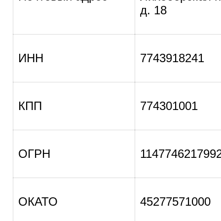
д. 18
ИНН
7743918241
КПП
774301001
ОГРН
114774621799
ОКАТО
45277571000