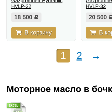
Gazpromneft Hydraulic
Gazpromnef
HVLP-22
HVLP-32
18 500
20 500
Р
В корзину
В ко
1
2
→
Моторное масло в боч